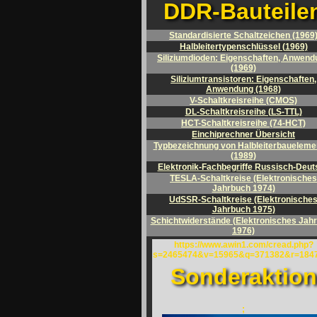
DDR-Bauteile
Standardisierte Schaltzeichen (1969
Halbleitertypenschlüssel (1969)
Siliziumdioden: Eigenschaften, Anwend
(1969)
Siliziumtransistoren: Eigenschaften,
Anwendung (1968)
V-Schaltkreisreihe (CMOS)
DL-Schaltkreisreihe (LS-TTL)
HCT-Schaltkreisreihe (74-HCT)
Einchiprechner Übersicht
Typbezeichnung von Halbleiterbaueleme
(1989)
Elektronik-Fachbegriffe Russisch-Deut
TESLA-Schaltkreise (Elektronisches
Jahrbuch 1974)
UdSSR-Schaltkreise (Elektronische
Jahrbuch 1975)
Schichtwiderstände (Elektronisches Jah
1976)
https://www.awin1.com/cread.php?
s=2465474&v=15965&q=371382&r=184
Sonderaktion
;