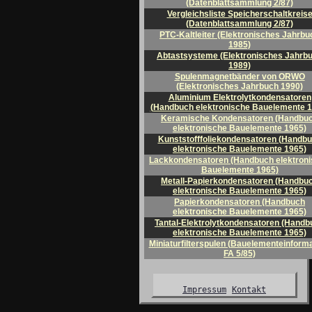
(Datenblattsammlung 2/87)
Vergleichsliste Speicherschaltkreis
(Datenblattsammlung 2/87)
PTC-Kaltleiter (Elektronisches Jahrbu
1985)
Abtastsysteme (Elektronisches Jahrb
1989)
Spulenmagnetbänder von ORWO
(Elektronisches Jahrbuch 1990)
Aluminium Elektrolytkondensatoren
(Handbuch elektronische Bauelemente 1
Keramische Kondensatoren (Handbu
elektronische Bauelemente 1965)
Kunststofffoliekondensatoren (Handb
elektronische Bauelemente 1965)
Lackkondensatoren (Handbuch elektron
Bauelemente 1965)
Metall-Papierkondensatoren (Handbu
elektronische Bauelemente 1965)
Papierkondensatoren (Handbuch
elektronische Bauelemente 1965)
Tantal-Elektrolytkondensatoren (Handb
elektronische Bauelemente 1965)
Miniaturfilterspulen (Bauelementeinforma
FA 5/85)
Impressum
Kontakt