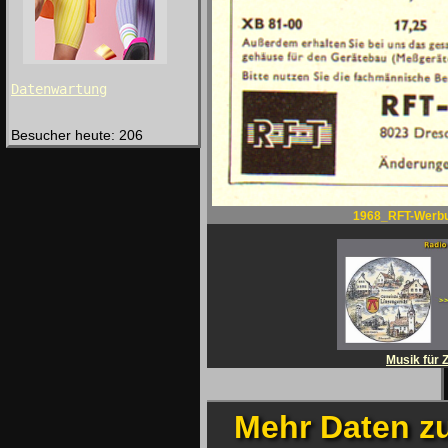
Datenwartung
Besucher heute: 206
1968_RFT-Werb
Musik für 
Mehr Daten z