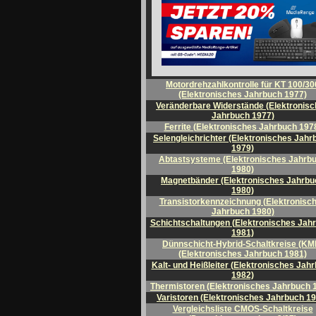
Motordrehzahlkontrolle für KT 100/30
(Elektronisches Jahrbuch 1977)
Veränderbare Widerstände (Elektronis
Jahrbuch 1977)
Ferrite (Elektronisches Jahrbuch 197
Selengleichrichter (Elektronisches Jahr
1979)
Abtastsysteme (Elektronisches Jahrb
1980)
Magnetbänder (Elektronisches Jahrbu
1980)
Transistorkennzeichnung (Elektronisc
Jahrbuch 1980)
Schichtschaltungen (Elektronisches Jah
1981)
Dünnschicht-Hybrid-Schaltkreise (KM
(Elektronisches Jahrbuch 1981)
Kalt- und Heißleiter (Elektronisches Jah
1982)
Thermistoren (Elektronisches Jahrbuch 
Varistoren (Elektronisches Jahrbuch 1
Vergleichsliste CMOS-Schaltkreise