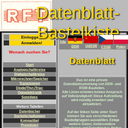
Datenblatt-
Bastelkiste
Einloggen!
Alle
Anmelden!
UdSSR
DDR
Polen
CSSR
Wonach suchen Sie?
Datenblatt
Start
Analogschaltkreise
Digitalschaltkreise
Mikrorechner/Speicher
Das ist eine private
Transistoren
Datenblattsammlung von DDR- und
RGW-Bauteilen.
Diode/Thyr./Triac
Alle Listen erheben keinen Anspruch
Optoelektronik
auf Vollständigkeit! Diese Aufstellung
Sonstiges
wird ständig erweitert und
aktualisiert.
Weitere Tabellen
Datenbücher
Auf der linken Seite unter
Start
können Sie aus verschiedenen
Sockelschaltungen
Bauteilgruppen auswählen. Einige
Kompatibel
weitere Daten, insbesondere
Preislisten