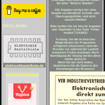
Unterlagen und Datenbücher, finden
Sie unter "Weitere Tabellen".
Alle Angaben werden hier ohne
Gewähr veröffentlicht! Schreib- oder
Übertragungsfehler sind nicht
auszuschließen!
Fehler melden
Bitte melden Sie mir falsche Angaben
oder Tippfehler! (Linke Seite "Fehler
melden") DANKE!
Achtung: Um die technischen
Möglichkeiten der Programme
erfolgreich einzusetzen, sieht der
Provider vor, während der Laufzeit
temporäre Cookis anzulegen. Nach
Beendigung der Sitzung werden diese
wieder gelöscht.
Wenn Sie das nicht wollen,
elektronikbastelkiste.de
deaktivieren Sie die Option in den
Einstellungen des Browsers!
Mode für Preisbewusste
;