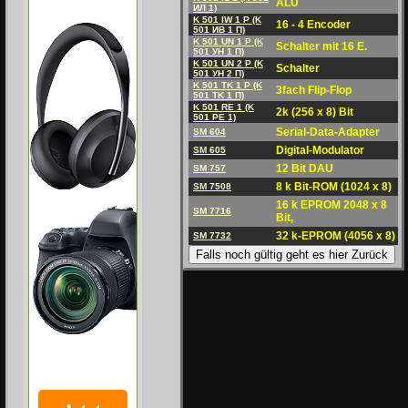
ALU
ИЛ 1)
K 501 IW 1 P (K
16 - 4 Encoder
501 ИB 1 П)
K 501 UN 1 P (K
Schalter mit 16 E.
501 УН 1 П)
K 501 UN 2 P (K
Schalter
501 УН 2 П)
K 501 TK 1 P (K
3fach Flip-Flop
501 TK 1 П)
K 501 RE 1 (K
2k (256 x 8) Bit
501 РЕ 1)
Serial-Data-Adapter
SM 604
Digital-Modulator
SM 605
12 Bit DAU
SM 757
8 k Bit-ROM (1024 x 8)
SM 7508
16 k EPROM 2048 x 8
SM 7716
Bit,
32 k-EPROM (4056 x 8)
SM 7732
Falls noch gültig geht es hier Zurück