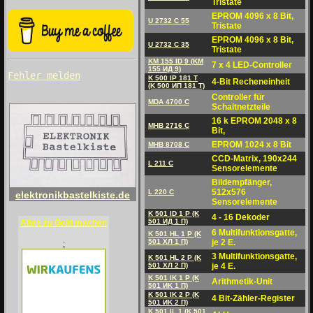
Tristate
EPROM 4096 x 8 Bit,
U 2732 C 55
Tristate
EPROM 4096 x 8 Bit,
U 2732 C 35
Tristate
KM 155 ID 9 (KM
7 x 4 LED-Controller
155 ИД 9)
Fehler melden
K 500 IP 181 T
4-Bit Recheneinheit
(K 500 ИП 181 T)
Controller für
MDA 4700 C
Schaltnetzteile
16 k EPROM 2048 x 8
MHB 2716 C
Bit,
EPROM 1024 x 8 Bit
MHB 8708 C
CCD-Matrix, 190x244
L 211 C
Sensorelemente
Bildempfänger,
512x576
L 220 C
elektronikbastelkiste.de
Sensorelemente
K 501 ID 1 P (K
4 - 16 Dekoder
501 ИД 1 П)
Altes zu Geld machen
6 Multifunktionsgatte,
K 501 HL 1 P (K
501 ХЛ 1 П)
je 2 E.
;
3 Multifunktionsgatte,
K 501 HL 2 P (K
501 ХЛ 2 П)
je 4 E.
K 501 IK 1 P (K
Arithmetik-Unit
501 ИK 1 П)
K 501 IK 2 P (K
4 Bit-Zähler-Register
501 ИK 2 П)
K 501 IL 1 (K 501