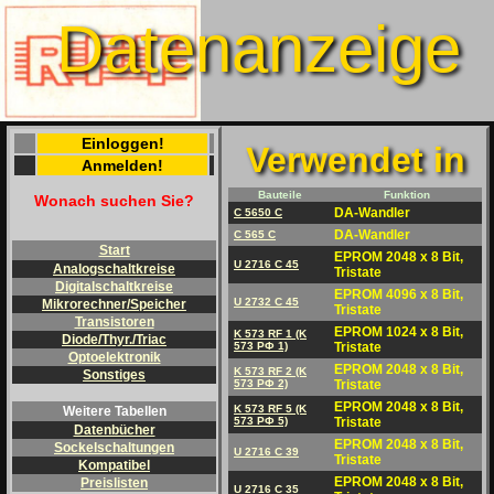
Datenanzeige
Einloggen!
Verwendet in
Anmelden!
Bauteile
Funktion
Wonach suchen Sie?
DA-Wandler
C 5650 C
DA-Wandler
C 565 C
Start
EPROM 2048 x 8 Bit,
U 2716 C 45
Analogschaltkreise
Tristate
Digitalschaltkreise
EPROM 4096 x 8 Bit,
U 2732 C 45
Mikrorechner/Speicher
Tristate
Transistoren
EPROM 1024 x 8 Bit,
K 573 RF 1 (K
Diode/Thyr./Triac
573 PФ 1)
Tristate
Optoelektronik
EPROM 2048 x 8 Bit,
K 573 RF 2 (K
Sonstiges
573 PФ 2)
Tristate
EPROM 2048 x 8 Bit,
K 573 RF 5 (K
Weitere Tabellen
573 PФ 5)
Tristate
Datenbücher
EPROM 2048 x 8 Bit,
Sockelschaltungen
U 2716 C 39
Tristate
Kompatibel
EPROM 2048 x 8 Bit,
Preislisten
U 2716 C 35