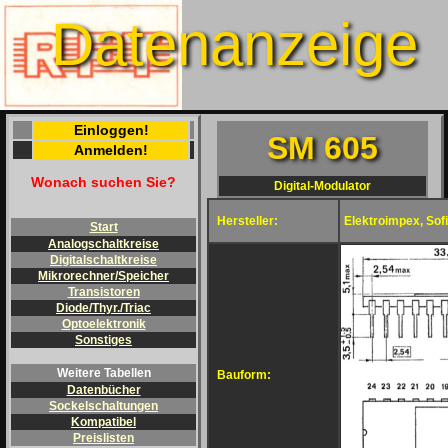
Datenanzeige
Einloggen!
SM 605
Anmelden!
Wonach suchen Sie?
Digital-Modulator
Hersteller:
Elektroimpex, Sofi
Start
Analogschaltkreise
Digitalschaltkreise
Mikrorechner/Speicher
Transistoren
Diode/Thyr./Triac
Optoelektronik
Sonstiges
Weitere Tabellen
Bauform:
Datenbücher
Sockelschaltungen
Kompatibel
Preislisten