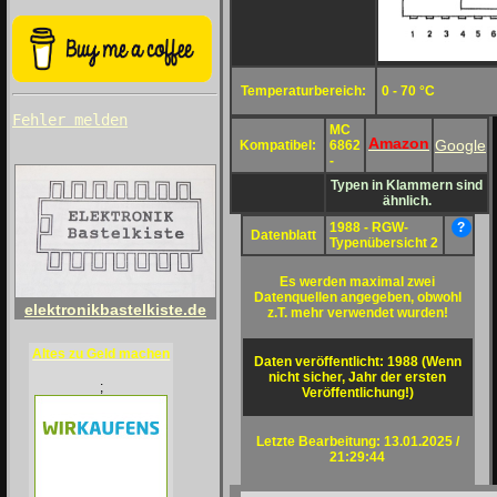
Temperaturbereich:
0 - 70 °C
Fehler melden
MC
Amazon
Google
Kompatibel:
6862
-
Typen in Klammern sind
ähnlich.
1988 - RGW-
?
Datenblatt
Typenübersicht 2
Es werden maximal zwei
Datenquellen angegeben, obwohl
elektronikbastelkiste.de
z.T. mehr verwendet wurden!
Altes zu Geld machen
Daten veröffentlicht: 1988 (Wenn
nicht sicher, Jahr der ersten
;
Veröffentlichung!)
Letzte Bearbeitung: 13.01.2025 /
21:29:44