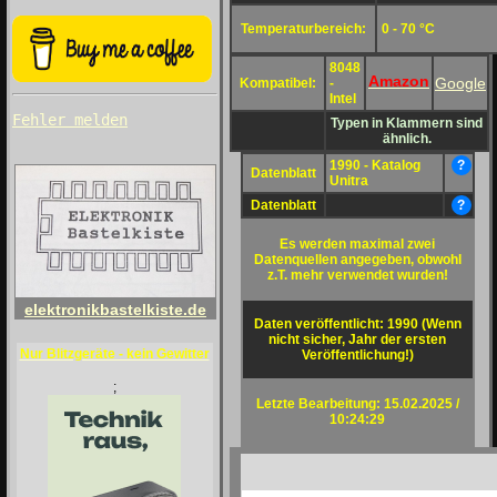
Temperaturbereich:
0 - 70 °C
8048
Amazon
Google
Kompatibel:
-
Intel
Fehler melden
Typen in Klammern sind
ähnlich.
1990 - Katalog
?
Datenblatt
Unitra
Datenblatt
?
Es werden maximal zwei
Datenquellen angegeben, obwohl
z.T. mehr verwendet wurden!
elektronikbastelkiste.de
Daten veröffentlicht: 1990 (Wenn
nicht sicher, Jahr der ersten
Nur Blitzgeräte - kein Gewitter
Veröffentlichung!)
;
Letzte Bearbeitung: 15.02.2025 /
10:24:29