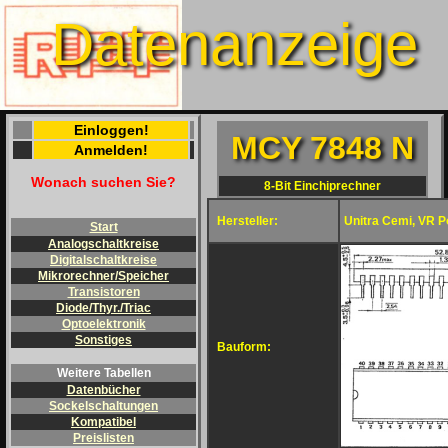
Datenanzeige
Einloggen!
MCY 7848 N
Anmelden!
Wonach suchen Sie?
8-Bit Einchiprechner
Hersteller:
Unitra Cemi, VR P
Start
Analogschaltkreise
Digitalschaltkreise
Mikrorechner/Speicher
Transistoren
Diode/Thyr./Triac
Optoelektronik
Sonstiges
Bauform:
Weitere Tabellen
Datenbücher
Sockelschaltungen
Kompatibel
Preislisten