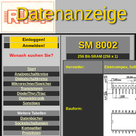
Datenanzeige
Einloggen!
SM 8002
Anmelden!
Wonach suchen Sie?
256 Bit-SRAM (256 x 1)
Hersteller:
Elektroimpex, Sofi
Start
Analogschaltkreise
Digitalschaltkreise
Mikrorechner/Speicher
Transistoren
Diode/Thyr./Triac
Optoelektronik
Sonstiges
Bauform:
Weitere Tabellen
Datenbücher
Sockelschaltungen
Kompatibel
Preislisten