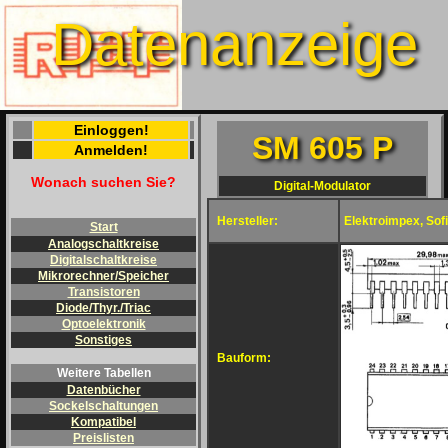
Datenanzeige
Einloggen!
SM 605 P
Anmelden!
Wonach suchen Sie?
Digital-Modulator
Hersteller:
Elektroimpex, Sofi
Start
Analogschaltkreise
Digitalschaltkreise
Mikrorechner/Speicher
Transistoren
Diode/Thyr./Triac
Optoelektronik
Sonstiges
Bauform:
Weitere Tabellen
Datenbücher
Sockelschaltungen
Kompatibel
Preislisten