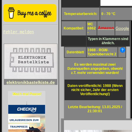
Temperaturbereich:
0 - 70 °C
MC
Amazon
Google
Kompatibel:
6862
Fehler melden
-
Typen in Klammern sind
ähnlich.
1988 - RGW-
?
Datenblatt
Typenübersicht 2
Es werden maximal zwei
Datenquellen angegeben, obwohl
z.T. mehr verwendet wurden!
elektronikbastelkiste.de
Daten veröffentlicht: 1988 (Wenn
nicht sicher, Jahr der ersten
Veröffentlichung!)
Mach mal Pause!
;
Letzte Bearbeitung: 13.01.2025 /
21:30:01