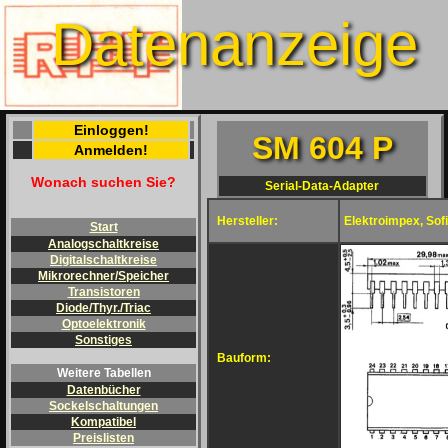
Datenanzeige
Einloggen!
SM 604 P
Anmelden!
Wonach suchen Sie?
Serial-Data-Adapter
Hersteller:
Elektroimpex, Sofi
Start
Analogschaltkreise
Digitalschaltkreise
Mikrorechner/Speicher
Transistoren
Diode/Thyr./Triac
Optoelektronik
Sonstiges
Bauform:
Weitere Tabellen
Datenbücher
Sockelschaltungen
Kompatibel
Preislisten