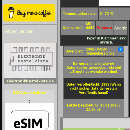
Temperaturbereich:
0 - 70 °C
MC
Amazon
Google
Kompatibel:
6852
Fehler melden
-
Typen in Klammern sind
ähnlich.
1988 - RGW-
?
Datenblatt
Typenübersicht 2
Es werden maximal zwei
Datenquellen angegeben, obwohl
z.T. mehr verwendet wurden!
elektronikbastelkiste.de
Daten veröffentlicht: 1988 (Wenn
nicht sicher, Jahr der ersten
Veröffentlichung!)
SIM-Karten weltweit
;
Letzte Bearbeitung: 13.01.2025 /
21:28:52