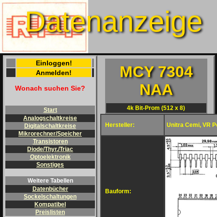
Datenanzeige
Einloggen!
MCY 7304
Anmelden!
NAA
Wonach suchen Sie?
4k Bit-Prom (512 x 8)
Start
Analogschaltkreise
Hersteller:
Unitra Cemi, VR P
Digitalschaltkreise
Mikrorechner/Speicher
Transistoren
Diode/Thyr./Triac
Optoelektronik
Sonstiges
Weitere Tabellen
Datenbücher
Bauform:
Sockelschaltungen
Kompatibel
Preislisten