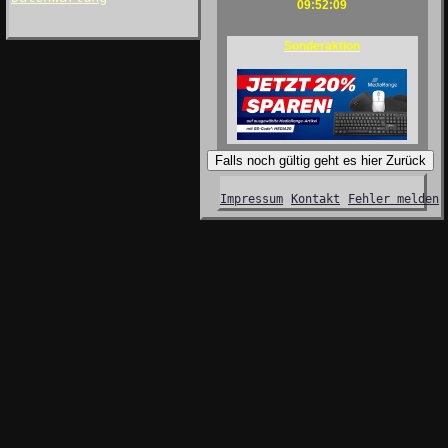
09:52:09
Sonderaktion
Falls noch gültig geht es hier Zurück
Impressum
Kontakt
Fehler melden