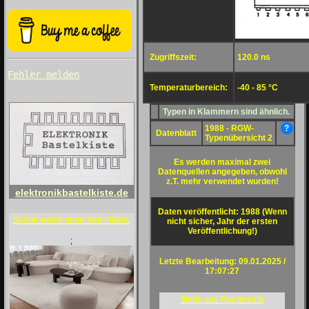
Zugriffszeit:
120.0 ns
Fehler melden
Temperaturbereich:
-40 - 85 °C
Typen in Klammern sind ähnlich.
1988 - RGW-
?
Datenblatt
Typenübersicht 2
Es werden maximal zwei
Datenquellen angegeben, obwohl
z.T. mehr verwendet wurden!
elektronikbastelkiste.de
Daten veröffentlicht: 1988 (Wenn
Schön weich unter den Füßen.
nicht sicher, Jahr der ersten
Veröffentlichung!)
;
Letzte Bearbeitung: 09.01.2025 /
17:07:27
Mode aus Frankreich