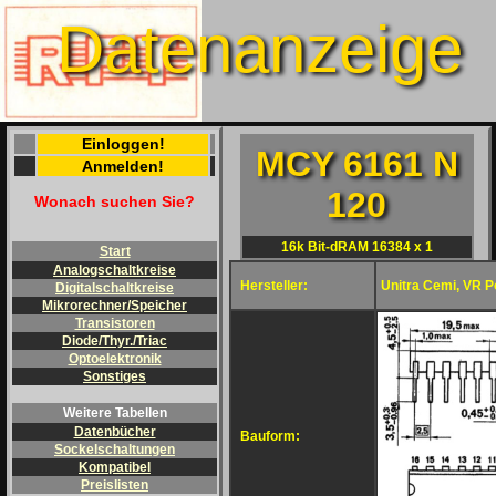
Datenanzeige
Einloggen!
MCY 6161 N
Anmelden!
120
Wonach suchen Sie?
16k Bit-dRAM 16384 x 1
Start
Analogschaltkreise
Hersteller:
Unitra Cemi, VR P
Digitalschaltkreise
Mikrorechner/Speicher
Transistoren
Diode/Thyr./Triac
Optoelektronik
Sonstiges
Weitere Tabellen
Datenbücher
Bauform:
Sockelschaltungen
Kompatibel
Preislisten