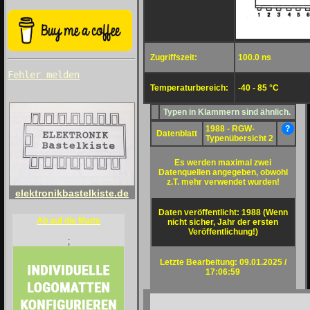
Zugriffszeit:
100.0 ns
Fehler melden
Temperaturbereich:
-40 - 85 °C
Typen in Klammern sind ähnlich.
1988 - RGW-
?
Datenblatt
Typenübersicht 2
Es werden maximal zwei
Datenquellen angegeben, obwohl
z.T. mehr verwendet wurden!
elektronikbastelkiste.de
Daten veröffentlicht: 1988 (Wenn
Ab auf die Matte
nicht sicher, Jahr der ersten
Veröffentlichung!)
;
Letzte Bearbeitung: 09.01.2025 /
17:06:59