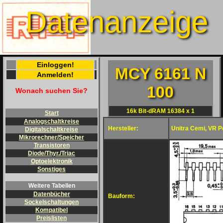
Datenanzeige
Einloggen!
MCY 6161 N
Anmelden!
100
Wonach suchen Sie?
16k Bit-dRAM 16384 x 1
Start
Analogschaltkreise
Hersteller:
Unitra Cemi, VR P
Digitalschaltkreise
Mikrorechner/Speicher
Transistoren
Diode/Thyr./Triac
Optoelektronik
Sonstiges
Weitere Tabellen
Datenbücher
Bauform:
Sockelschaltungen
Kompatibel
Preislisten