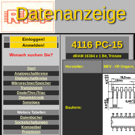
Datenanzeige
Einloggen!
4116 PC-15
Anmelden!
Wonach suchen Sie?
dRAM 16384 x 1 Bit, Tristate
Hersteller:
MEV - VR Ungarn,
Start
Analogschaltkreise
Digitalschaltkreise
Mikrorechner/Speicher
Transistoren
Diode/Thyr./Triac
Optoelektronik
Sonstiges
Bauform:
Weitere Tabellen
Datenbücher
Sockelschaltungen
Kompatibel
Preislisten