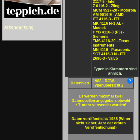
2117-3 - Intel
Z 6116-2 - Zilog
MCM 4517-20 - Motorola
AM 9016 E - AMD
ITT 4116-3 - ITT
MK 4116 N-3 AL -
Datenwartung
Mostek
HYB 4116-3 (P3) -
Siemens
TMS 4116-20 - Texas
Instruments
MN 4116 - Panasonic
SCT 4116-3 N - ITT
2690-3 - Valvo
Typen in Klammern sind
ähnlich.
1988 - RGW-
?
Datenblatt
Typenübersicht 2
Es werden maximal zwei
Datenquellen angegeben, obwohl
z.T. mehr verwendet wurden!
Daten veröffentlicht: 1988 (Wenn
nicht sicher, Jahr der ersten
Veröffentlichung!)