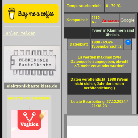
Temperaturbereich:
0 - 70 °C
2112
Google
Amazon
Kompatibel:
A -
Typen in Klammern sind
Fehler melden
ähnlich.
1988 - RGW-
?
Datenblatt
Typenübersicht 2
Es werden maximal zwei
Datenquellen angegeben, obwohl
z.T. mehr verwendet wurden!
Daten veröffentlicht: 1988 (Wenn
nicht sicher, Jahr der ersten
elektronikbastelkiste.de
Veröffentlichung!)
Mode für Preisbewusste
Letzte Bearbeitung: 27.12.2024 /
21:38:23
;