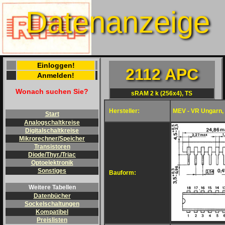
Datenanzeige
Einloggen!
2112 APC
Anmelden!
Wonach suchen Sie?
sRAM 2 k (256x4), TS
Hersteller:
MEV - VR Ungarn,
Start
Analogschaltkreise
Digitalschaltkreise
Mikrorechner/Speicher
Transistoren
Diode/Thyr./Triac
Optoelektronik
Sonstiges
Bauform:
Weitere Tabellen
Datenbücher
Sockelschaltungen
Kompatibel
Preislisten