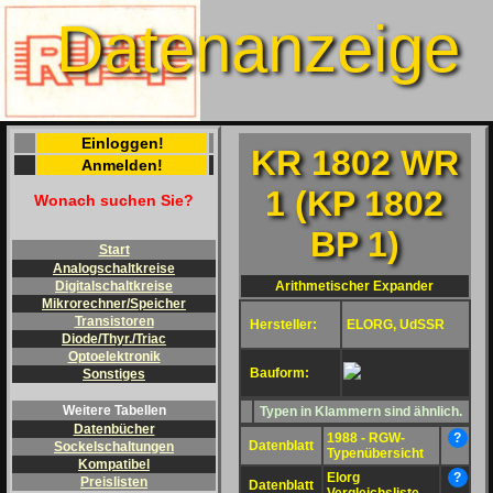
Datenanzeige
Einloggen!
KR 1802 WR
Anmelden!
1 (KP 1802
Wonach suchen Sie?
BP 1)
Start
Analogschaltkreise
Arithmetischer Expander
Digitalschaltkreise
Mikrorechner/Speicher
Transistoren
Hersteller:
ELORG, UdSSR
Diode/Thyr./Triac
Optoelektronik
Bauform:
Sonstiges
Weitere Tabellen
Typen in Klammern sind ähnlich.
Datenbücher
1988 - RGW-
?
Datenblatt
Sockelschaltungen
Typenübersicht
Kompatibel
Elorg
?
Preislisten
Datenblatt