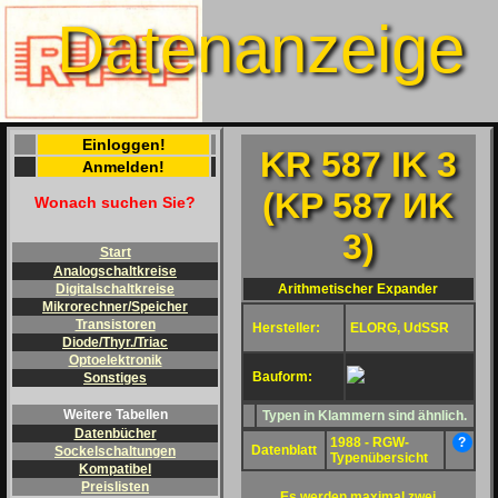
Datenanzeige
Einloggen!
KR 587 IK 3
Anmelden!
(KP 587 ИK
Wonach suchen Sie?
3)
Start
Analogschaltkreise
Arithmetischer Expander
Digitalschaltkreise
Mikrorechner/Speicher
Transistoren
Hersteller:
ELORG, UdSSR
Diode/Thyr./Triac
Optoelektronik
Bauform:
Sonstiges
Weitere Tabellen
Typen in Klammern sind ähnlich.
Datenbücher
1988 - RGW-
?
Datenblatt
Sockelschaltungen
Typenübersicht
Kompatibel
Preislisten
Es werden maximal zwei