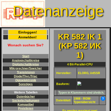
Datenanzeige
Einloggen!
KR 582 IK 1
Anmelden!
(KP 582 ИK
Wonach suchen Sie?
1)
Start
Analogschaltkreise
4 Bit-Parallel-CPU
Digitalschaltkreise
Mikrorechner/Speicher
Transistoren
Hersteller:
ELORG, UdSSR
Diode/Thyr./Triac
Optoelektronik
Bauform:
Sonstiges
Weitere Tabellen
Typen in Klammern sind ähnlich.
Datenbücher
1988 - RGW-
?
Datenblatt
Sockelschaltungen
Typenübersicht
Kompatibel
Preislisten
Es werden maximal zwei