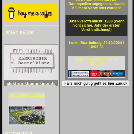
Datenquellen angegeben, obwohl
z.T. mehr verwendet wurden!
Daten veröffentlicht: 1988 (Wenn
nicht sicher, Jahr der ersten
Veröffentlichung!)
Fehler melden
Letzte Bearbeitung: 29.10.2024 /
10:03:31
Dein Stromzähler ist eine
Turbine?
Falls noch gültig geht es hier Zurück
elektronikbastelkiste.de
Bau Deinen Eingang
;
Datenwartung