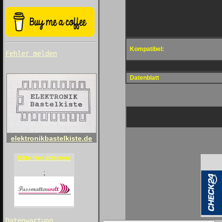
Kompatibel:
Fehler melden
Datenblatt
elektronikbastelkiste.de
Bitte hier abtreten!
;
Datenwartung