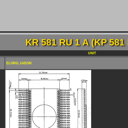
KR 581 RU 1 A (KP 581 
UNIT
ELORG, UdSSR