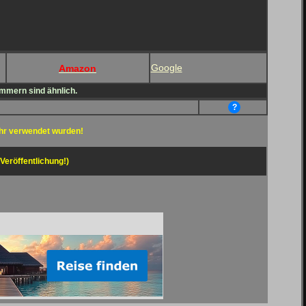
Google
Amazon
ammern sind ähnlich.
?
hr verwendet wurden!
 Veröffentlichung!)