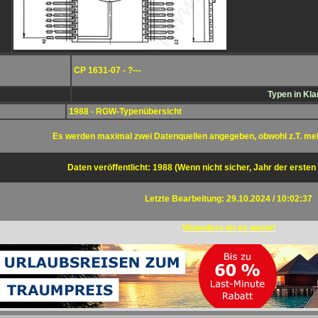
CP 1631-07 - ?---
Typen in Kl
1988 - RGW-Typenübersicht
Es werden maximal zwei Datenquellen angegeben, obwohl z.T. me
Daten veröffentlicht: 1988 (Wenn nicht sicher, Jahr der ersten
Letzte Bearbeitung: 29.10.2024 / 10:02:37
Woanders ist es warm!