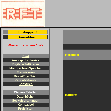
Einloggen!
Anmelden!
Wonach suchen Sie?
Hersteller:
Start
Analogschaltkreise
Digitalschaltkreise
Mikrorechner/Speicher
Transistoren
Diode/Thyr./Triac
Optoelektronik
Sonstiges
Weitere Tabellen
Bauform:
Datenbücher
Sockelschaltungen
Kompatibel
Preislisten