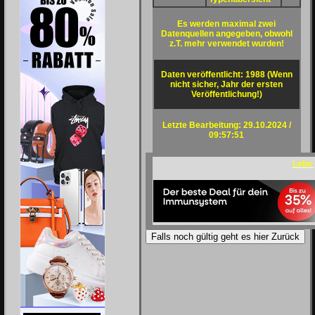
Es werden maximal zwei
Datenquellen angegeben, obwohl
z.T. mehr verwendet wurden!
Daten veröffentlicht: 1988 (Wenn
nicht sicher, Jahr der ersten
Veröffentlichung!)
Letzte Bearbeitung: 29.10.2024 /
09:57:51
Lebe
Falls noch gültig geht es hier Zurück