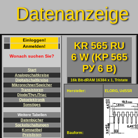
Datenanzeige
Einloggen!
KR 565 RU
Anmelden!
6 W (KP 565
Wonach suchen Sie?
PУ 6 B)
Start
Analogschaltkreise
16k Bit-dRAM 16384 x 1, Tristate
Digitalschaltkreise
Mikrorechner/Speicher
Transistoren
Hersteller:
ELORG, UdSSR
Diode/Thyr./Triac
Optoelektronik
Sonstiges
Weitere Tabellen
Datenbücher
Sockelschaltungen
Kompatibel
Bauform:
Preislisten