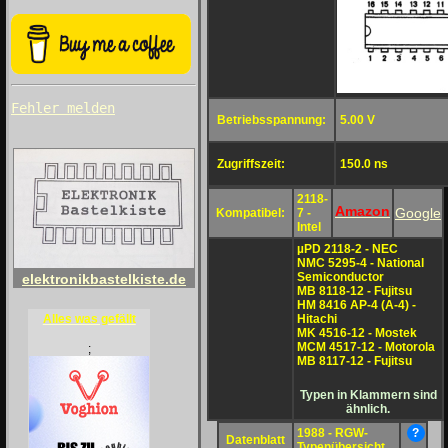
Fehler melden
Betriebsspannung:
5.00 V
Zugriffszeit:
150.0 ns
2118-
Amazon
Google
Kompatibel:
7 -
Intel
µPD 2118-2 - NEC
NMC 5295-4 - National
Semiconductor
elektronikbastelkiste.de
MB 8118-12 - Fujitsu
HM 8416 AP-4 (A-4) -
Hitachi
Alles was gefällt
MK 4516-12 - Mostek
MCM 4517-12 - Motorola
;
MB 8117-12 - Fujitsu
Typen in Klammern sind
ähnlich.
1988 - RGW-
?
Datenblatt
Typenübersicht