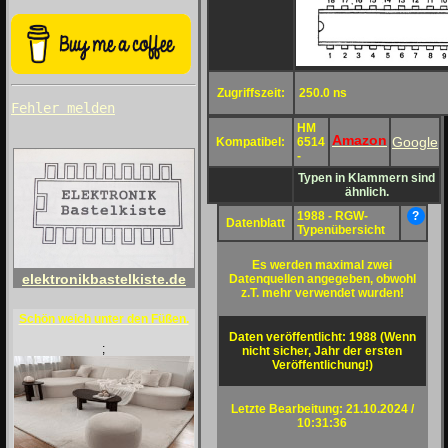
Zugriffszeit:
250.0 ns
Fehler melden
HM
Amazon
Google
Kompatibel:
6514
-
Typen in Klammern sind
ähnlich.
1988 - RGW-
?
Datenblatt
Typenübersicht
Es werden maximal zwei
elektronikbastelkiste.de
Datenquellen angegeben, obwohl
z.T. mehr verwendet wurden!
Schön weich unter den Füßen.
Daten veröffentlicht: 1988 (Wenn
;
nicht sicher, Jahr der ersten
Veröffentlichung!)
Letzte Bearbeitung: 21.10.2024 /
10:31:36