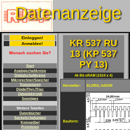
Datenanzeige
Einloggen!
KR 537 RU
Anmelden!
13 (KP 537
Wonach suchen Sie?
PY 13)
Start
Analogschaltkreise
4k Bit-sRAM (1024 x 4)
Digitalschaltkreise
Mikrorechner/Speicher
Transistoren
Hersteller:
ELORG, UdSSR
Diode/Thyr./Triac
Optoelektronik
Sonstiges
Weitere Tabellen
Datenbücher
Sockelschaltungen
Bauform:
Kompatibel
Preislisten