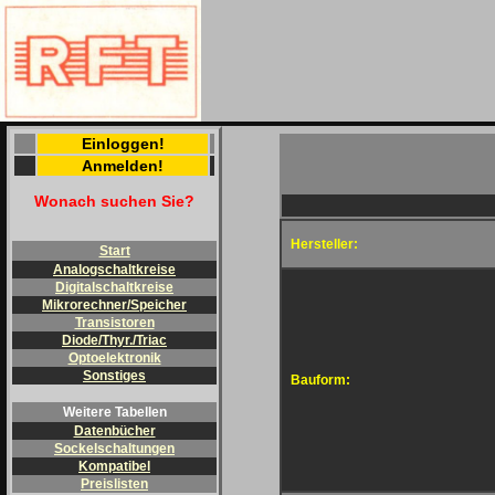
Einloggen!
Anmelden!
Wonach suchen Sie?
Hersteller:
Start
Analogschaltkreise
Digitalschaltkreise
Mikrorechner/Speicher
Transistoren
Diode/Thyr./Triac
Optoelektronik
Sonstiges
Bauform:
Weitere Tabellen
Datenbücher
Sockelschaltungen
Kompatibel
Preislisten