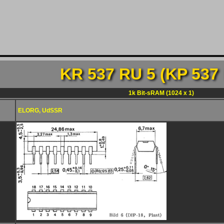
KR 537 RU 5 (KP 537 
1k Bit-sRAM (1024 x 1)
ELORG, UdSSR