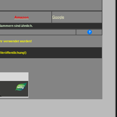
Google
Amazon
Klammern sind ähnlich.
?
hr verwendet wurden!
 Veröffentlichung!)