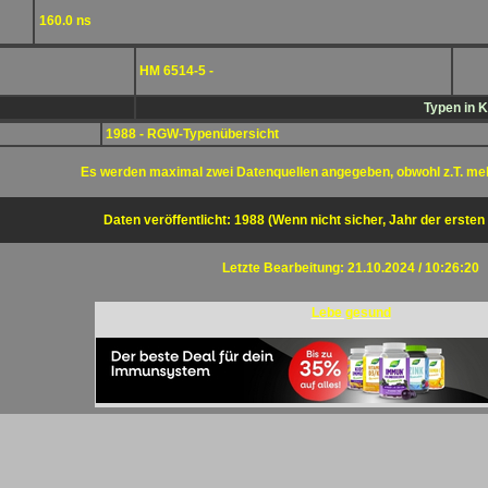
160.0 ns
HM 6514-5 -
Typen in 
1988 - RGW-Typenübersicht
Es werden maximal zwei Datenquellen angegeben, obwohl z.T. me
Daten veröffentlicht: 1988 (Wenn nicht sicher, Jahr der ersten
Letzte Bearbeitung: 21.10.2024 / 10:26:20
Lebe gesund