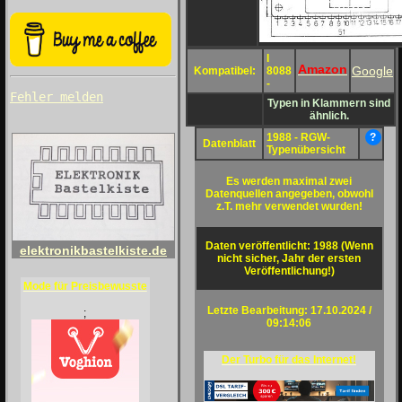
I
Amazon
Google
Kompatibel:
8088
-
Fehler melden
Typen in Klammern sind
ähnlich.
1988 - RGW-
?
Datenblatt
Typenübersicht
Es werden maximal zwei
Datenquellen angegeben, obwohl
z.T. mehr verwendet wurden!
Daten veröffentlicht: 1988 (Wenn
elektronikbastelkiste.de
nicht sicher, Jahr der ersten
Veröffentlichung!)
Mode für Preisbewusste
Letzte Bearbeitung: 17.10.2024 /
;
09:14:06
Der Turbo für das Internet!