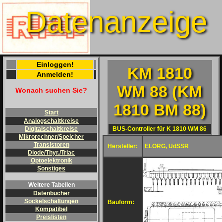
Datenanzeige
Einloggen!
KM 1810
Anmelden!
WM 88 (KM
Wonach suchen Sie?
1810 BM 88)
Start
Analogschaltkreise
BUS-Controller für K 1810 WM 86
Digitalschaltkreise
Mikrorechner/Speicher
Transistoren
Hersteller:
ELORG, UdSSR
Diode/Thyr./Triac
Optoelektronik
Sonstiges
Weitere Tabellen
Datenbücher
Sockelschaltungen
Bauform:
Kompatibel
Preislisten