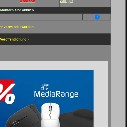
Google
Amazon
lammern sind ähnlich.
?
hr verwendet wurden!
 Veröffentlichung!)