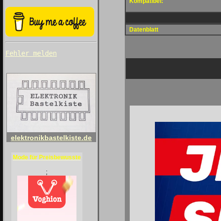
Kompatibel:
Datenblatt
Fehler melden
elektronikbastelkiste.de
Mode für Preisbewusste
;