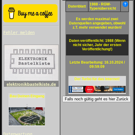
1988 - RGW-
?
Datenblatt
Typenübersicht
Es werden maximal zwei
Datenquellen angegeben, obwohl
z.T. mehr verwendet wurden!
Fehler melden
Daten veröffentlicht: 1988 (Wenn
nicht sicher, Jahr der ersten
Veröffentlichung!)
Letzte Bearbeitung: 16.10.2024 /
09:59:09
Der Turbo für das Internet!
elektronikbastelkiste.de
Bau Deinen Eingang
Falls noch gültig geht es hier Zurück
;
Datenwartung