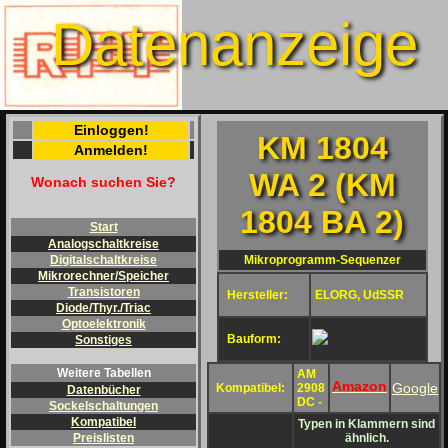
Datenanzeige
Einloggen!
KM 1804
Anmelden!
WA 2 (KM
Wonach suchen Sie?
1804 BA 2)
Start
Analogschaltkreise
Mikroprogramm-Sequenzer
Digitalschaltkreise
Mikrorechner/Speicher
Transistoren
Hersteller:
ELORG, UdSSR
Diode/Thyr./Triac
Optoelektronik
Bauform:
Sonstiges
Weitere Tabellen
AM
Amazon
Google
Kompatibel:
2908
Datenbücher
DC -
Sockelschaltungen
Kompatibel
Typen in Klammern sind
ähnlich.
Preislisten