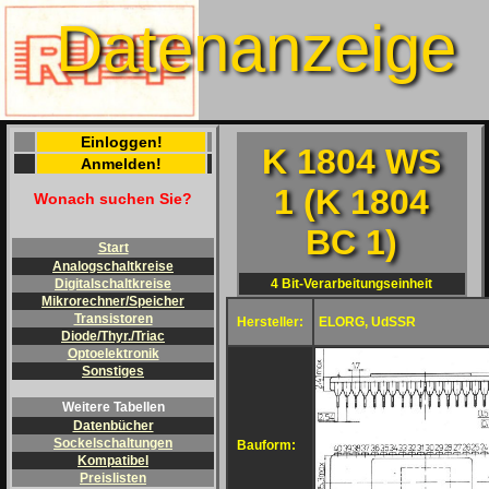
Datenanzeige
Einloggen!
K 1804 WS
Anmelden!
1 (K 1804
Wonach suchen Sie?
BC 1)
Start
Analogschaltkreise
4 Bit-Verarbeitungseinheit
Digitalschaltkreise
Mikrorechner/Speicher
Transistoren
Hersteller:
ELORG, UdSSR
Diode/Thyr./Triac
Optoelektronik
Sonstiges
Weitere Tabellen
Datenbücher
Sockelschaltungen
Bauform:
Kompatibel
Preislisten