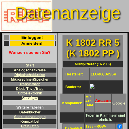
Datenanzeige
Einloggen!
K 1802 RR 5
Anmelden!
(K 1802 PP )
Wonach suchen Sie?
Multiplizierer (16 x 16)
Start
Analogschaltkreise
Hersteller:
ELORG, UdSSR
Digitalschaltkreise
Mikrorechner/Speicher
Transistoren
Bauform:
Diode/Thyr./Triac
Optoelektronik
MP
Sonstiges
Amazon
416
Google
Kompatibel:
HJM
Weitere Tabellen
-
Datenbücher
Typen in Klammern sind
Sockelschaltungen
ähnlich.
Kompatibel
Preislisten
1988 - RGW-
?
Datenblatt