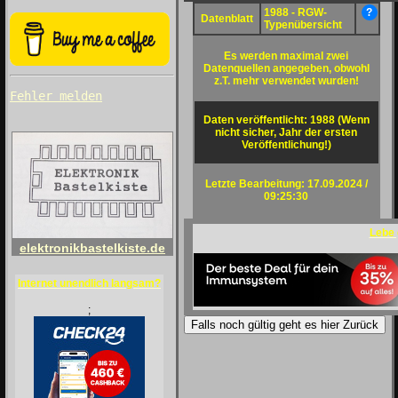
1988 - RGW-
?
Datenblatt
Typenübersicht
Es werden maximal zwei
Datenquellen angegeben, obwohl
z.T. mehr verwendet wurden!
Fehler melden
Daten veröffentlicht: 1988 (Wenn
nicht sicher, Jahr der ersten
Veröffentlichung!)
Letzte Bearbeitung: 17.09.2024 /
09:25:30
Lebe
elektronikbastelkiste.de
Internet unendlich langsam?
;
Falls noch gültig geht es hier Zurück