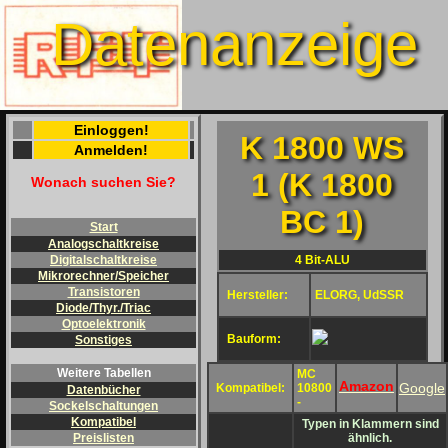
Datenanzeige
Einloggen!
K 1800 WS
Anmelden!
1 (K 1800
Wonach suchen Sie?
BC 1)
Start
Analogschaltkreise
4 Bit-ALU
Digitalschaltkreise
Mikrorechner/Speicher
Transistoren
Hersteller:
ELORG, UdSSR
Diode/Thyr./Triac
Optoelektronik
Bauform:
Sonstiges
Weitere Tabellen
MC
Amazon
Google
Kompatibel:
10800
Datenbücher
-
Sockelschaltungen
Kompatibel
Typen in Klammern sind
ähnlich.
Preislisten