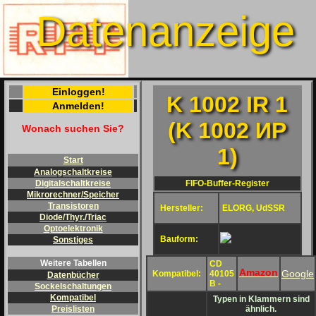
Datenanzeige
Einloggen!
K 1002 IR 1
Anmelden!
(K 1002 ИP
Wonach suchen Sie?
1)
Start
Analogschaltkreise
FIFO-Buffer-Register
Digitalschaltkreise
Mikrorechner/Speicher
Transistoren
Hersteller:
ELORG, UdSSR
Diode/Thyr./Triac
Optoelektronik
Bauform:
Sonstiges
Weitere Tabellen
CD
Amazon
Google
Kompatibel:
40105
Datenbücher
B -
Sockelschaltungen
Kompatibel
Typen in Klammern sind
ähnlich.
Preislisten