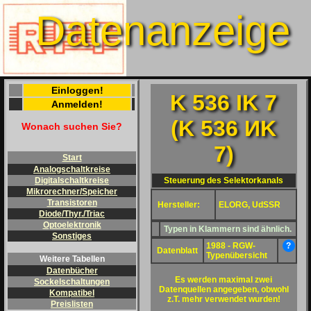
Datenanzeige
Einloggen!
K 536 IK 7
Anmelden!
(K 536 ИK
Wonach suchen Sie?
7)
Start
Analogschaltkreise
Steuerung des Selektorkanals
Digitalschaltkreise
Mikrorechner/Speicher
Transistoren
Hersteller:
ELORG, UdSSR
Diode/Thyr./Triac
Optoelektronik
Typen in Klammern sind ähnlich.
Sonstiges
1988 - RGW-
?
Datenblatt
Typenübersicht
Weitere Tabellen
Datenbücher
Es werden maximal zwei
Sockelschaltungen
Datenquellen angegeben, obwohl
Kompatibel
z.T. mehr verwendet wurden!
Preislisten