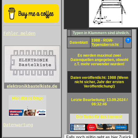
Typen in Klammern sind ähnlich.
Fehler melden
1988 - RGW-
?
Datenblatt
Typenübersicht
Es werden maximal zwei
Datenquellen angegeben, obwohl
z.T. mehr verwendet wurden!
Daten veröffentlicht: 1988 (Wenn
nicht sicher, Jahr der ersten
elektronikbastelkiste.de
Veröffentlichung!)
Hier dibt es Dinge
Letzte Bearbeitung: 13.09.2024 /
08:32:46
;
Der Turbo für das Internet!
Datenwartung
Falls noch gültig geht es hier Zurück