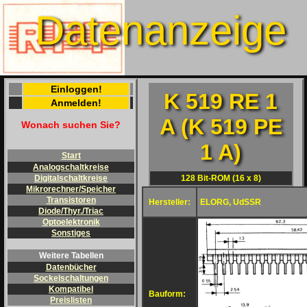
Datenanzeige
Einloggen!
K 519 RE 1
Anmelden!
A (K 519 PE
Wonach suchen Sie?
1 A)
Start
Analogschaltkreise
128 Bit-ROM (16 x 8)
Digitalschaltkreise
Mikrorechner/Speicher
Transistoren
Hersteller:
ELORG, UdSSR
Diode/Thyr./Triac
Optoelektronik
Sonstiges
Weitere Tabellen
Datenbücher
Sockelschaltungen
Kompatibel
Bauform:
Preislisten