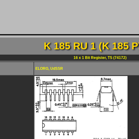
K 185 RU 1 (K 185 P
16 x 1 Bit Register, TS (74172)
ELORG, UdSSR