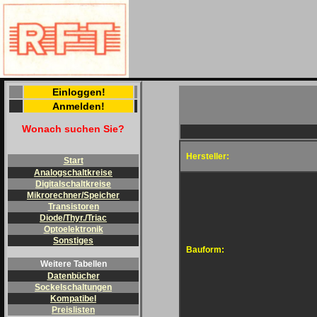
Einloggen!
Anmelden!
Wonach suchen Sie?
Hersteller:
Start
Analogschaltkreise
Digitalschaltkreise
Mikrorechner/Speicher
Transistoren
Diode/Thyr./Triac
Optoelektronik
Sonstiges
Bauform:
Weitere Tabellen
Datenbücher
Sockelschaltungen
Kompatibel
Preislisten