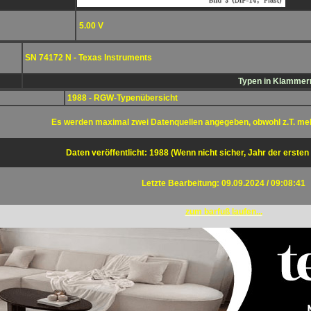
5.00 V
SN 74172 N - Texas Instruments
Typen in Klammern
1988 - RGW-Typenübersicht
Es werden maximal zwei Datenquellen angegeben, obwohl z.T. me
Daten veröffentlicht: 1988 (Wenn nicht sicher, Jahr der ersten
Letzte Bearbeitung: 09.09.2024 / 09:08:41
zum barfuß laufen...