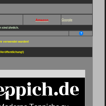
Google
Amazon
 sind ähnlich.
?
hr verwendet wurden!
 Veröffentlichung!)