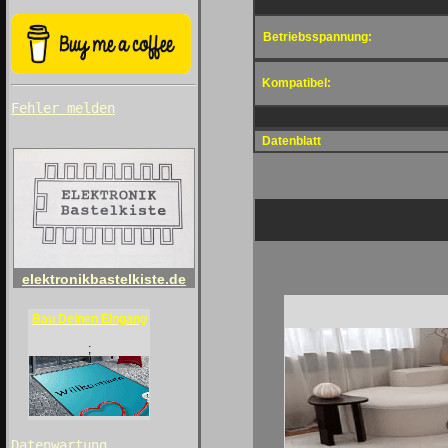
Betriebsspannung:
Kompatibel:
Fehler melden
Datenblatt
elektronikbastelkiste.de
Bau Deinen Eingang
;
Datenwartung