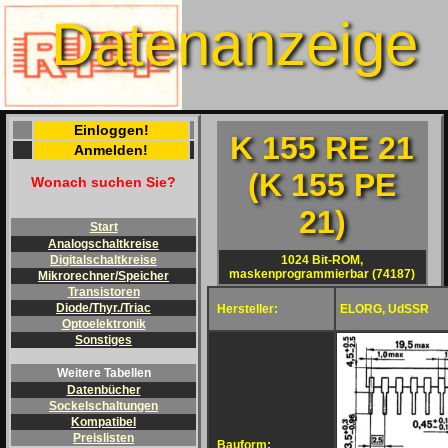
Datenanzeige
Einloggen!
K 155 RE 21
Anmelden!
(K 155 PE
Wonach suchen Sie?
21)
Start
Analogschaltkreise
1024 Bit-ROM,
Digitalschaltkreise
maskenprogrammierbar (74187)
Mikrorechner/Speicher
Transistoren
Diode/Thyr./Triac
Hersteller:
ELORG, UdSSR
Optoelektronik
Sonstiges
Weitere Tabellen
Datenbücher
Sockelschaltungen
Kompatibel
Preislisten
Bauform: