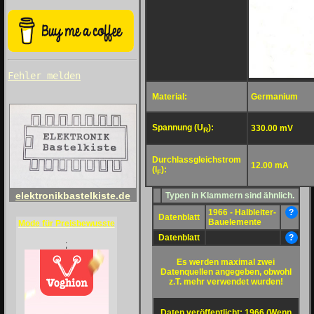
Fehler melden
Material:
Germanium
Spannung (U
):
330.00 mV
R
Durchlassgleichstrom
12.00 mA
(I
):
F
elektronikbastelkiste.de
Typen in Klammern sind ähnlich.
1966 - Halbleiter-
?
Datenblatt
Bauelemente
Mode für Preisbewusste
Datenblatt
?
;
Es werden maximal zwei
Datenquellen angegeben, obwohl
z.T. mehr verwendet wurden!
Daten veröffentlicht: 1966 (Wenn