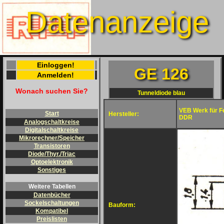
Datenanzeige
Einloggen!
GE 126
Anmelden!
Wonach suchen Sie?
Tunneldiode blau
VEB Werk für Fe
Start
Hersteller:
DDR
Analogschaltkreise
Digitalschaltkreise
Mikrorechner/Speicher
Transistoren
Diode/Thyr./Triac
Optoelektronik
Sonstiges
Weitere Tabellen
Datenbücher
Sockelschaltungen
Bauform:
Kompatibel
Preislisten