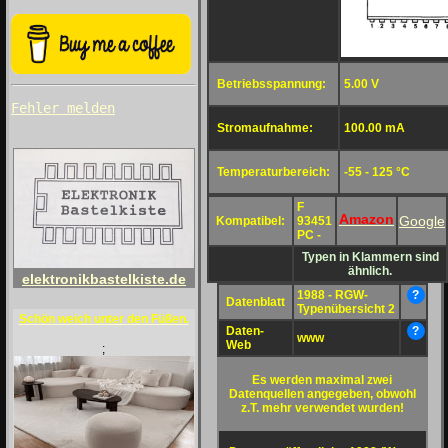
Betriebsspannung:
5.00 V
Fehler melden
Stromaufnahme:
100.00 mA
Temperaturbereich:
-55 - 125 °C
F
Amazon
Google
Kompatibel:
93451
PC -
Typen in Klammern sind
ähnlich.
elektronikbastelkiste.de
1988 - RGW-
?
Datenblatt
Typenübersicht 2
Schön weich unter den Füßen.
Daten-
?
www
Web
;
Es werden maximal zwei
Datenquellen angegeben, obwohl
z.T. mehr verwendet wurden!