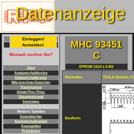
Datenanzeige
Einloggen!
MHC 93451
Anmelden!
C
Wonach suchen Sie?
EPROM 1024 x 8 Bit
Start
Analogschaltkreise
Hersteller:
TESLA Roznov, C
Digitalschaltkreise
Mikrorechner/Speicher
Transistoren
Diode/Thyr./Triac
Optoelektronik
Sonstiges
Weitere Tabellen
Datenbücher
Bauform:
Sockelschaltungen
Kompatibel
Preislisten