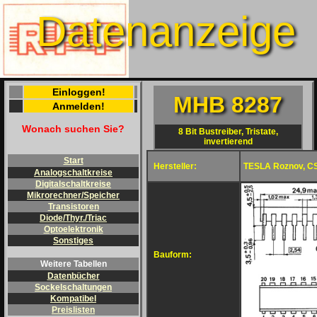
Datenanzeige
Einloggen!
MHB 8287
Anmelden!
Wonach suchen Sie?
8 Bit Bustreiber, Tristate,
invertierend
Start
Hersteller:
TESLA Roznov, C
Analogschaltkreise
Digitalschaltkreise
Mikrorechner/Speicher
Transistoren
Diode/Thyr./Triac
Optoelektronik
Sonstiges
Bauform:
Weitere Tabellen
Datenbücher
Sockelschaltungen
Kompatibel
Preislisten