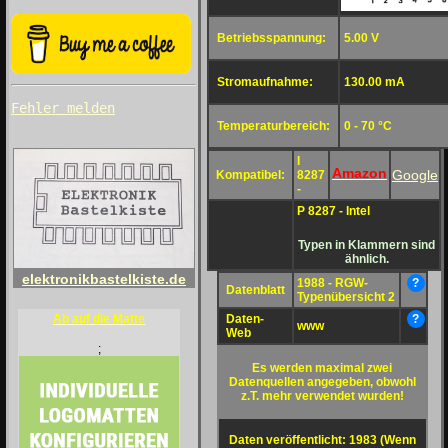
Betriebsspannung:
5.00 V
Stromaufnahme:
130.00 mA
Fehler melden
Temperaturbereich:
0 - 70 °C
I
Amazon
Google
Kompatibel:
8287
-
P 8287 - Intel
Typen in Klammern sind
ähnlich.
elektronikbastelkiste.de
1988 - RGW-
?
Datenblatt
Typenübersicht 2
Daten-
?
Ab auf die Matte
www
Web
;
Es werden maximal zwei
Datenquellen angegeben, obwohl
z.T. mehr verwendet wurden!
Daten veröffentlicht: 1983 (Wenn