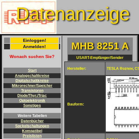
Datenanzeige
Einloggen!
MHB 8251 A
Anmelden!
Wonach suchen Sie?
USART-Empfänger/Sender
Hersteller:
TESLA Roznov, C
Start
Analogschaltkreise
Digitalschaltkreise
Mikrorechner/Speicher
Transistoren
Diode/Thyr./Triac
Optoelektronik
Bauform:
Sonstiges
Weitere Tabellen
Datenbücher
Sockelschaltungen
Kompatibel
Preislisten