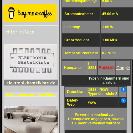
Betriebsspannung:
5.00 V
Stromaufnahme:
45.00 mA
Leistung:
1.00 W
Fehler melden
Grenzfrequenz:
1.00 MHz
Temperaturbereich:
0 - 70 °C
I
Amazon
Google
Kompatibel:
8251
-
Typen in Klammern sind
ähnlich.
elektronikbastelkiste.de
1988 - RGW-
?
Datenblatt
Typenübersicht 2
Schön weich unter den Füßen.
Daten-
?
www
;
Web
Es werden maximal zwei
Datenquellen angegeben, obwohl
z.T. mehr verwendet wurden!