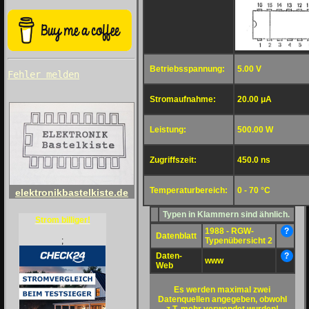
Betriebsspannung:
5.00 V
Fehler melden
Stromaufnahme:
20.00 μA
Leistung:
500.00 W
Zugriffszeit:
450.0 ns
Temperaturbereich:
0 - 70 °C
elektronikbastelkiste.de
Typen in Klammern sind ähnlich.
Strom billiger!
1988 - RGW-
?
Datenblatt
Typenübersicht 2
;
Daten-
?
www
Web
Es werden maximal zwei
Datenquellen angegeben, obwohl