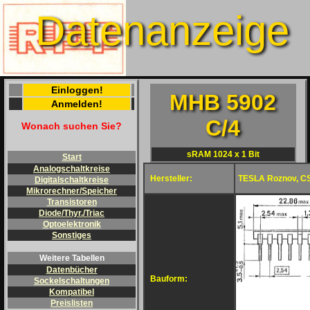
Datenanzeige
Einloggen!
MHB 5902
Anmelden!
C/4
Wonach suchen Sie?
sRAM 1024 x 1 Bit
Start
Analogschaltkreise
Hersteller:
TESLA Roznov, C
Digitalschaltkreise
Mikrorechner/Speicher
Transistoren
Diode/Thyr./Triac
Optoelektronik
Sonstiges
Weitere Tabellen
Datenbücher
Bauform:
Sockelschaltungen
Kompatibel
Preislisten