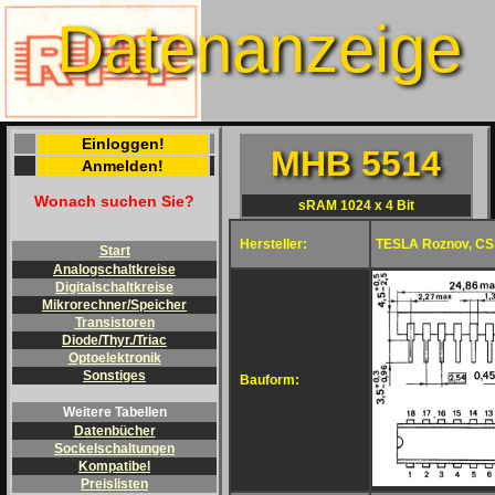
Datenanzeige
Einloggen!
MHB 5514
Anmelden!
Wonach suchen Sie?
sRAM 1024 x 4 Bit
Hersteller:
TESLA Roznov, C
Start
Analogschaltkreise
Digitalschaltkreise
Mikrorechner/Speicher
Transistoren
Diode/Thyr./Triac
Optoelektronik
Sonstiges
Bauform:
Weitere Tabellen
Datenbücher
Sockelschaltungen
Kompatibel
Preislisten