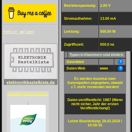
Betriebsspannung:
2.00 V
Stromaufnahme:
13.00 mA
Leistung:
500.00 W
Fehler melden
Zugriffszeit:
650.0 ns
Typen in Klammern sind ähnlich.
Datenblatt
?
Daten-Web
www
?
Es werden maximal zwei
elektronikbastelkiste.de
Datenquellen angegeben, obwohl
z.T. mehr verwendet wurden!
Immunsystem stärken!!
Daten veröffentlicht: 1987 (Wenn
;
nicht sicher, Jahr der ersten
Veröffentlichung!)
Letzte Bearbeitung: 26.02.2024 /
10:59:35