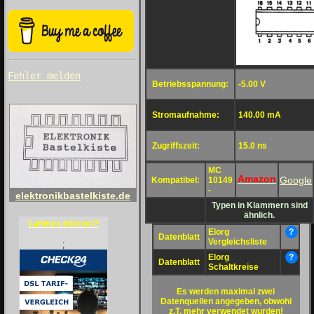
Fehler melden
Betriebsspannung:
-5.00 V
Stromaufnahme:
140.00 mA
Zugriffszeit:
15.0 ns
MC
Amazon
Google
Kompatibel:
10149
-
elektronikbastelkiste.de
Typen in Klammern sind
ähnlich.
Lahmes Internet?
Elorg
?
Datenblatt
Vergleichsliste
;
Elorg
?
Datenblatt
Schaltkreise
Es werden maximal zwei
Datenquellen angegeben, obwohl
z.T. mehr verwendet wurden!