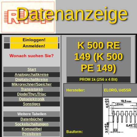
Datenanzeige
Einloggen!
K 500 RE
Anmelden!
149 (K 500
Wonach suchen Sie?
PE 149)
Start
Analogschaltkreise
PROM 1k (256 x 4 Bit)
Digitalschaltkreise
Mikrorechner/Speicher
Transistoren
Hersteller:
ELORG, UdSSR
Diode/Thyr./Triac
Optoelektronik
Sonstiges
Weitere Tabellen
Datenbücher
Sockelschaltungen
Kompatibel
Bauform:
Preislisten