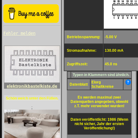
Fehler melden
Betriebsspannung:
-5.00 V
Stromaufnahme:
130.00 mA
Zugriffszeit:
45.0 ns
Typen in Klammern sind ähnlich.
Elorg
?
Datenblatt
elektronikbastelkiste.de
Schaltkreise
Es werden maximal zwei
Schön weich unter den Füßen.
Datenquellen angegeben, obwohl
z.T. mehr verwendet wurden!
;
Daten veröffentlicht: 1986 (Wenn
nicht sicher, Jahr der ersten
Veröffentlichung!)