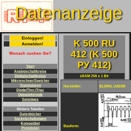
Datenanzeige
Einloggen!
K 500 RU
Anmelden!
412 (K 500
Wonach suchen Sie?
PУ 412)
Start
Analogschaltkreise
sRAM 256 x 1 Bit
Digitalschaltkreise
Mikrorechner/Speicher
Transistoren
Hersteller:
ELORG, UdSSR
Diode/Thyr./Triac
Optoelektronik
Sonstiges
Weitere Tabellen
Datenbücher
Sockelschaltungen
Kompatibel
Bauform:
Preislisten