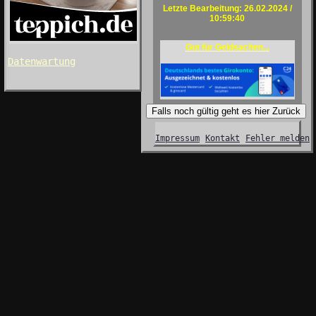
Letzte Bearbeitung: 26.02.2024 /
10:59:40
Gut für Geldsachen...
Datenwartung
Falls noch gültig geht es hier Zurück
Impressum
Kontakt
Fehler melden