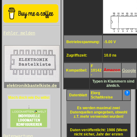
Fehler melden
Betriebsspannung:
-5.00 V
Zugriffszeit:
10.0 ns
F
Amazon
Google
Kompatibel:
10142
-
Typen in Klammern sind
elektronikbastelkiste.de
ähnlich.
Elorg
?
Datenblatt
Schaltkreise
Mach doch wie Du willst
;
Es werden maximal zwei
Datenquellen angegeben, obwohl
z.T. mehr verwendet wurden!
Daten veröffentlicht: 1986 (Wenn
nicht sicher, Jahr der ersten
Datenwartung