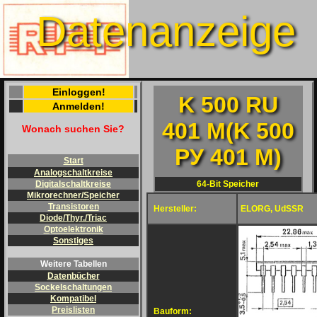
Datenanzeige
Einloggen!
K 500 RU
Anmelden!
401 M(K 500
Wonach suchen Sie?
PУ 401 M)
Start
Analogschaltkreise
64-Bit Speicher
Digitalschaltkreise
Mikrorechner/Speicher
Transistoren
Hersteller:
ELORG, UdSSR
Diode/Thyr./Triac
Optoelektronik
Sonstiges
Weitere Tabellen
Datenbücher
Sockelschaltungen
Kompatibel
Preislisten
Bauform: