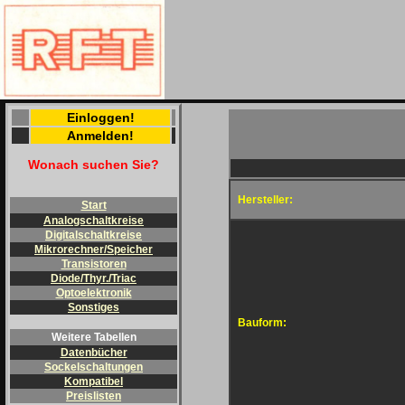
Einloggen!
Anmelden!
Wonach suchen Sie?
Hersteller:
Start
Analogschaltkreise
Digitalschaltkreise
Mikrorechner/Speicher
Transistoren
Diode/Thyr./Triac
Optoelektronik
Sonstiges
Bauform:
Weitere Tabellen
Datenbücher
Sockelschaltungen
Kompatibel
Preislisten