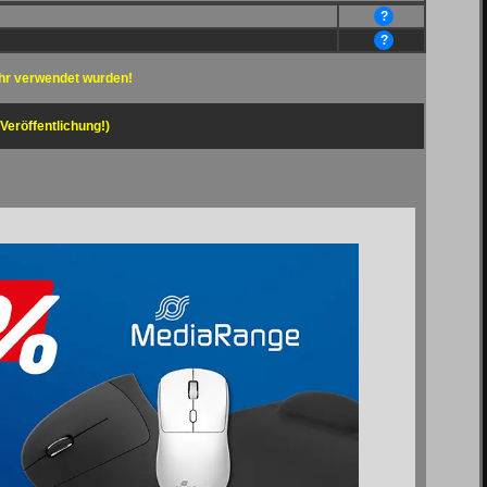
?
?
hr verwendet wurden!
 Veröffentlichung!)