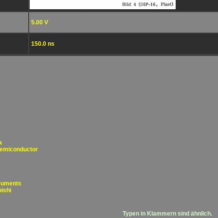
5.00 V
150.0 ns
a
Semiconductor
truments
ishi
Typen in Klammern sind ähnlich.