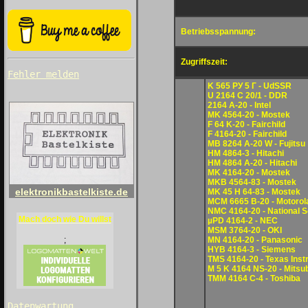
Betriebsspannung:
Zugriffszeit:
Fehler melden
K 565 PУ 5 Г - UdSSR
U 2164 C 20/1 - DDR
2164 A-20 - Intel
MK 4564-20 - Mostek
F 64 K-20 - Fairchild
F 4164-20 - Fairchild
MB 8264 A-20 W - Fujitsu
HM 4864-3 - Hitachi
HM 4864 A-20 - Hitachi
MK 4164-20 - Mostek
MKB 4564-83 - Mostek
elektronikbastelkiste.de
MK 45 H 64-83 - Mostek
MCM 6665 B-20 - Motorol
NMC 4164-20 - National 
Mach doch wie Du willst
µPD 4164-2 - NEC
MSM 3764-20 - OKI
MN 4164-20 - Panasonic
;
HYB 4164-3 - Siemens
TMS 4164-20 - Texas Ins
M 5 K 4164 NS-20 - Mitsub
TMM 4164 C-4 - Toshiba
Datenwartung