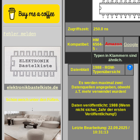
Zugriffszeit:
250.0 ns
Fehler melden
HM
Amazon
Google
Kompatibel:
6504-
5 -
Typen in Klammern sind
ähnlich.
1988 - RGW-
?
Datenblatt
Typenübersicht
Es werden maximal zwei
elektronikbastelkiste.de
Datenquellen angegeben, obwohl
z.T. mehr verwendet wurden!
Schön weich unter den Füßen.
Daten veröffentlicht: 1988 (Wenn
;
nicht sicher, Jahr der ersten
Veröffentlichung!)
Letzte Bearbeitung: 22.09.2025 /
10:31:13