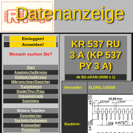
Datenanzeige
Einloggen!
KR 537 RU
Anmelden!
3 A (KP 537
Wonach suchen Sie?
PY 3 A)
Start
Analogschaltkreise
4k Bit-sRAM (4096 x 1)
Digitalschaltkreise
Mikrorechner/Speicher
Transistoren
Hersteller:
ELORG, UdSSR
Diode/Thyr./Triac
Optoelektronik
Sonstiges
Weitere Tabellen
Datenbücher
Sockelschaltungen
Bauform:
Kompatibel
Preislisten