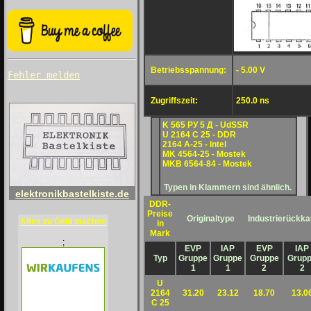
Betriebsspannung:
- 5.00 V
Fehler melden
Zugriffszeit:
250.0 ns
K 565 PУ 5 Д - UdSSR
U 2164 C 25 - DDR
2164 A-25 - Intel
MK 4564-25 - Mostek
MKB 6564-84 - Mostek
Typen in Klammern sind ähnlich.
elektronikbastelkiste.de
DDR-
Preise
Originaltype
Industrierückka
Altes zu Geld machen
in
Mark
;
EVP
IAP
EVP
IAP
Typ
Gruppe
Gruppe
Gruppe
Grup
1
1
2
2
U
2164
31.20
23.12
18.70
13.0
C 25