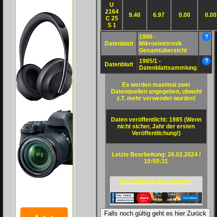
U
2164
9.40
6.97
0.00
0.00
C 25
S 1
1990 -
?
Datenblatt
Mikroelektronik
Gesamtübersicht
1985/1 -
?
Datenblatt
Datenblattsammlung
Es werden maximal zwei
Datenquellen angegeben, obwohl
z.T. mehr verwendet wurden!
Daten veröffentlicht: 1985 (Wenn
nicht sicher, Jahr der ersten
Veröffentlichung!)
Letzte Bearbeitung: 26.02.2024 /
10:59:31
Der Turbo für das Internet!
Falls noch gültig geht es hier Zurück