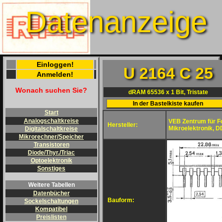
Datenanzeige
Einloggen!
U 2164 C 25
Anmelden!
Wonach suchen Sie?
dRAM 65536 x 1 Bit, Tristate
Start
Analogschaltkreise
VEB Zentrum für F
Hersteller:
Mikroelektronik, 
Digitalschaltkreise
Mikrorechner/Speicher
Transistoren
Diode/Thyr./Triac
Optoelektronik
Sonstiges
Weitere Tabellen
Datenbücher
Bauform:
Sockelschaltungen
Kompatibel
Preislisten