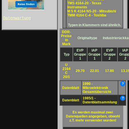
TMS 4164-20 - Texas
Instruments
M 5 K 4164 NS-20 - Mitsubishi
TMM 4164 C-4 - Toshiba
Datenwartung
Typen in Klammern sind ähnlich.
DDR-
Preise
Originaltype
Industrierückka
in
Mark
EVP
IAP
EVP
IAP
Typ
Gruppe
Gruppe
Gruppe
Grup
1
1
2
2
U
2164
29.70
22.01
17.80
13.1
C
20/1
1990 -
?
Datenblatt
Mikroelektronik
Gesamtübersicht
1985/1 -
?
Datenblatt
Datenblattsammlung
Es werden maximal zwei
Datenquellen angegeben, obwohl
z.T. mehr verwendet wurden!