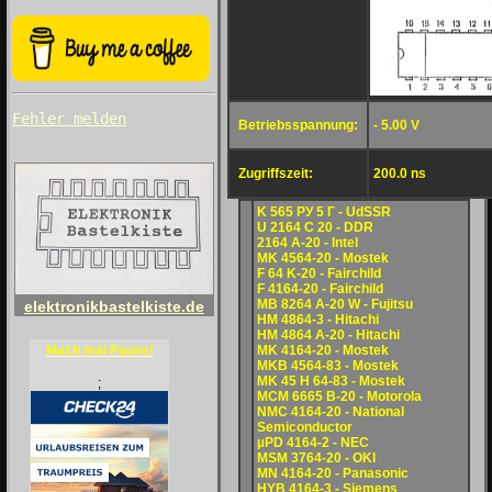
Fehler melden
Betriebsspannung:
- 5.00 V
Zugriffszeit:
200.0 ns
K 565 PУ 5 Г - UdSSR
U 2164 C 20 - DDR
2164 A-20 - Intel
MK 4564-20 - Mostek
F 64 K-20 - Fairchild
F 4164-20 - Fairchild
MB 8264 A-20 W - Fujitsu
elektronikbastelkiste.de
HM 4864-3 - Hitachi
HM 4864 A-20 - Hitachi
MK 4164-20 - Mostek
Mach mal Pause!
MKB 4564-83 - Mostek
MK 45 H 64-83 - Mostek
;
MCM 6665 B-20 - Motorola
NMC 4164-20 - National
Semiconductor
µPD 4164-2 - NEC
MSM 3764-20 - OKI
MN 4164-20 - Panasonic
HYB 4164-3 - Siemens