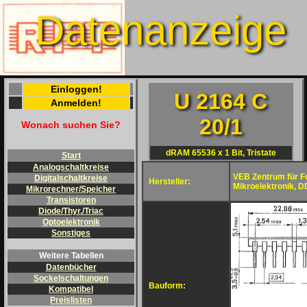
Datenanzeige
Einloggen!
U 2164 C
Anmelden!
20/1
Wonach suchen Sie?
dRAM 65536 x 1 Bit, Tristate
Start
Analogschaltkreise
VEB Zentrum für F
Digitalschaltkreise
Hersteller:
Mikroelektronik, 
Mikrorechner/Speicher
Transistoren
Diode/Thyr./Triac
Optoelektronik
Sonstiges
Weitere Tabellen
Datenbücher
Sockelschaltungen
Bauform:
Kompatibel
Preislisten