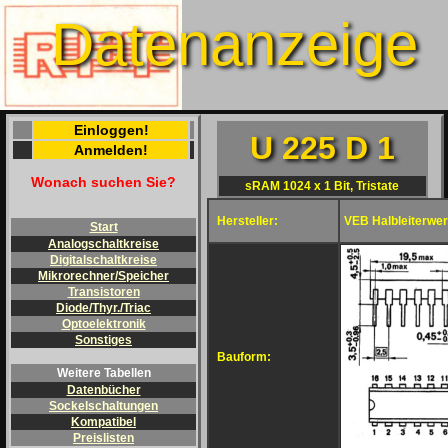
Datenanzeige
Einloggen!
U 225 D 1
Anmelden!
Wonach suchen Sie?
sRAM 1024 x 1 Bit, Tristate
Hersteller:
VEB Halbleiterwer
Start
Analogschaltkreise
Digitalschaltkreise
Mikrorechner/Speicher
Transistoren
Diode/Thyr./Triac
Optoelektronik
Sonstiges
Bauform:
Weitere Tabellen
Datenbücher
Sockelschaltungen
Kompatibel
Preislisten