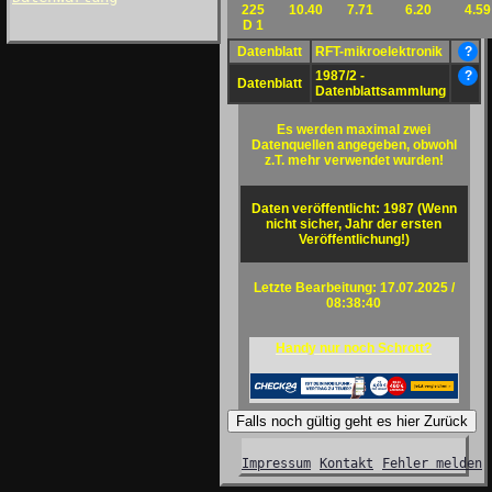
225
10.40
7.71
6.20
4.59
D 1
Datenblatt
RFT-mikroelektronik
?
1987/2 -
?
Datenblatt
Datenblattsammlung
Es werden maximal zwei
Datenquellen angegeben, obwohl
z.T. mehr verwendet wurden!
Daten veröffentlicht: 1987 (Wenn
nicht sicher, Jahr der ersten
Veröffentlichung!)
Letzte Bearbeitung: 17.07.2025 /
08:38:40
Handy nur noch Schrott?
Falls noch gültig geht es hier Zurück
Impressum
Kontakt
Fehler melden