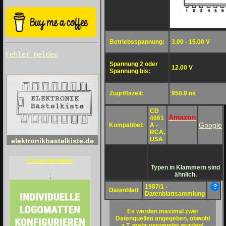
Betriebsspannung:
3.00 - 15.00 V
Fehler melden
Spannung 2 oder
12.00 V
Spannung bis:
Zugriffszeit:
950.0 ns
CD
Amazon
4061
Google
Kompatibel:
A -
RCA,
USA
elektronikbastelkiste.de
Ab auf die Matte
Typen in Klammern sind
ähnlich.
;
1987/1 -
?
Datenblatt
Datenblattsammlung
Es werden maximal zwei
Datenquellen angegeben, obwohl
z.T. mehr verwendet wurden!