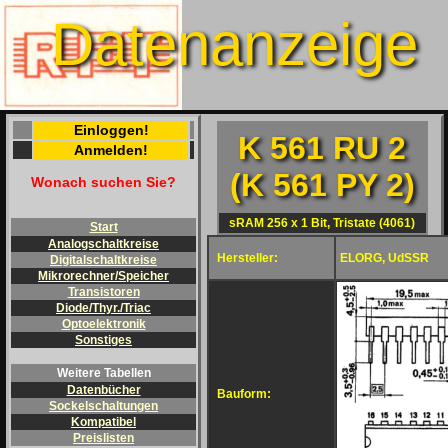
Datenanzeige
Einloggen!
K 561 RU 2
Anmelden!
(K 561 PY 2)
Wonach suchen Sie?
sRAM 256 x 1 Bit, Tristate (4061)
Start
Analogschaltkreise
Hersteller:
ELORG, UdSSR
Digitalschaltkreise
Mikrorechner/Speicher
Transistoren
Diode/Thyr./Triac
Optoelektronik
Sonstiges
Weitere Tabellen
Datenbücher
Bauform:
Sockelschaltungen
Kompatibel
Preislisten