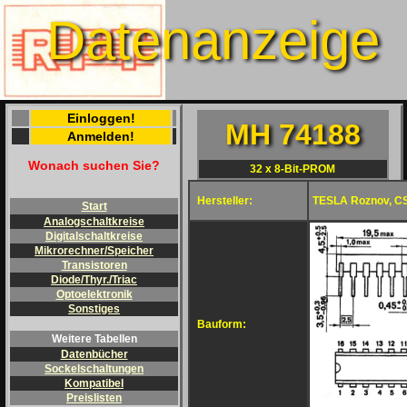
Datenanzeige
Einloggen!
MH 74188
Anmelden!
Wonach suchen Sie?
32 x 8-Bit-PROM
Hersteller:
TESLA Roznov, C
Start
Analogschaltkreise
Digitalschaltkreise
Mikrorechner/Speicher
Transistoren
Diode/Thyr./Triac
Optoelektronik
Sonstiges
Bauform:
Weitere Tabellen
Datenbücher
Sockelschaltungen
Kompatibel
Preislisten