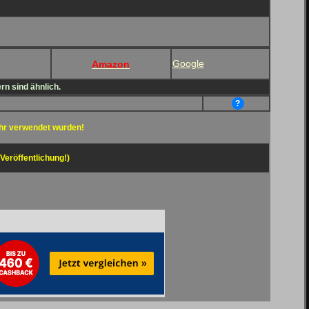
Google
Amazon
n sind ähnlich.
?
hr verwendet wurden!
 Veröffentlichung!)