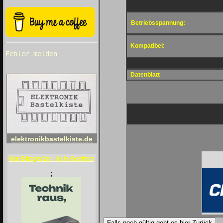
Betriebsspannung:
Kompatibel:
Fehler melden
Datenblatt
elektronikbastelkiste.de
Nur Blitzgeräte - kein Gewitter
;
Falls noch gültig geht es hier Zurück