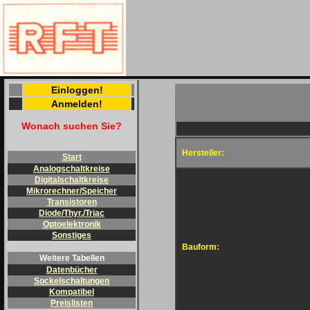
Einloggen!
Anmelden!
Wonach suchen Sie?
Hersteller:
Start
Analogschaltkreise
Digitalschaltkreise
Mikrorechner/Speicher
Transistoren
Diode/Thyr./Triac
Optoelektronik
Sonstiges
Bauform:
Weitere Tabellen
Datenbücher
Sockelschaltungen
Kompatibel
Preislisten