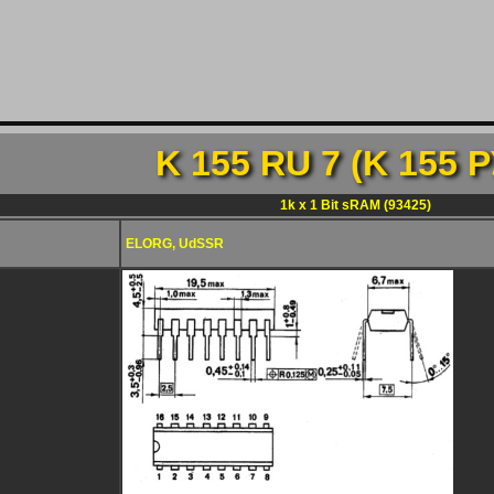
K 155 RU 7 (K 155 P
1k x 1 Bit sRAM (93425)
ELORG, UdSSR