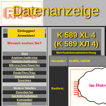
Datenanzeige
Einloggen!
K 589 XL 4
Anmelden!
(K 589 XЛ 4)
Wonach suchen Sie?
Mehrfunktionstakteinrichtung
Start
Analogschaltkreise
Hersteller:
ELORG, UdSSR
Digitalschaltkreise
Mikrorechner/Speicher
Transistoren
Diode/Thyr./Triac
Optoelektronik
Sonstiges
Weitere Tabellen
Bauform:
Datenbücher
Sockelschaltungen
Kompatibel
Preislisten