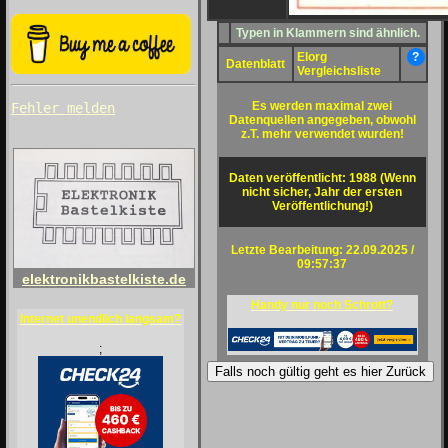
Typen in Klammern sind ähnlich.
Elorg
?
Datenblatt
Vergleichsliste
Es werden maximal zwei
Fehler melden
Datenquellen angegeben, obwohl
z.T. mehr verwendet wurden!
Daten veröffentlicht: 1988 (Wenn
nicht sicher, Jahr der ersten
Veröffentlichung!)
Letzte Bearbeitung: 22.09.2025 /
09:57:37
elektronikbastelkiste.de
Handy nur noch Schrott?
Internet unendlich langsam?
;
Falls noch gültig geht es hier Zurück