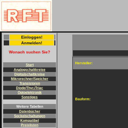
Einloggen!
Anmelden!
Wonach suchen Sie?
Hersteller:
Start
Analogschaltkreise
Digitalschaltkreise
Mikrorechner/Speicher
Transistoren
Diode/Thyr./Triac
Optoelektronik
Sonstiges
Bauform:
Weitere Tabellen
Datenbücher
Sockelschaltungen
Kompatibel
Preislisten