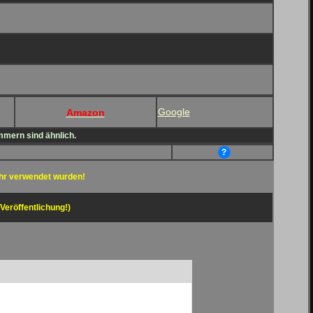
Google
Amazon
mmern sind ähnlich.
?
hr verwendet wurden!
 Veröffentlichung!)