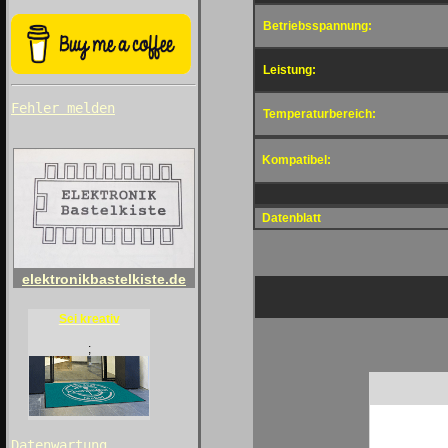
Betriebsspannung:
Leistung:
Fehler melden
Temperaturbereich:
Kompatibel:
Datenblatt
elektronikbastelkiste.de
Sei kreativ
;
Datenwartung