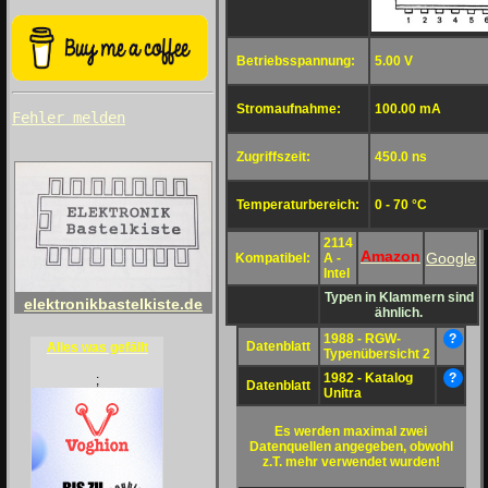
Betriebsspannung:
5.00 V
Stromaufnahme:
100.00 mA
Fehler melden
Zugriffszeit:
450.0 ns
Temperaturbereich:
0 - 70 °C
2114
Amazon
Google
Kompatibel:
A -
Intel
Typen in Klammern sind
elektronikbastelkiste.de
ähnlich.
1988 - RGW-
?
Datenblatt
Alles was gefällt
Typenübersicht 2
1982 - Katalog
?
;
Datenblatt
Unitra
Es werden maximal zwei
Datenquellen angegeben, obwohl
z.T. mehr verwendet wurden!