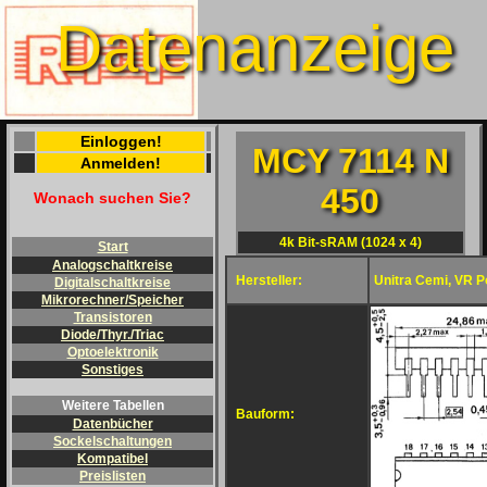
Datenanzeige
Einloggen!
MCY 7114 N
Anmelden!
450
Wonach suchen Sie?
4k Bit-sRAM (1024 x 4)
Start
Analogschaltkreise
Hersteller:
Unitra Cemi, VR P
Digitalschaltkreise
Mikrorechner/Speicher
Transistoren
Diode/Thyr./Triac
Optoelektronik
Sonstiges
Weitere Tabellen
Bauform:
Datenbücher
Sockelschaltungen
Kompatibel
Preislisten